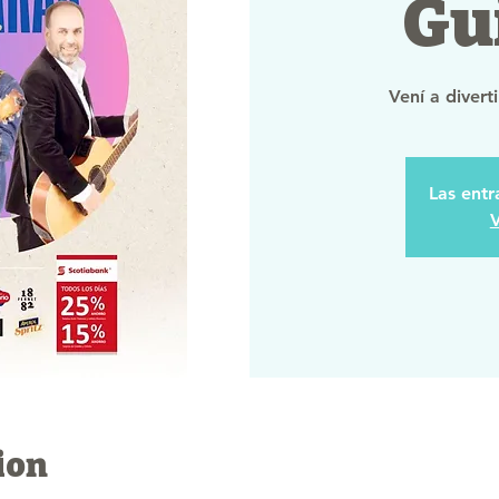
Gu
Vení a divert
Las entr
V
ion